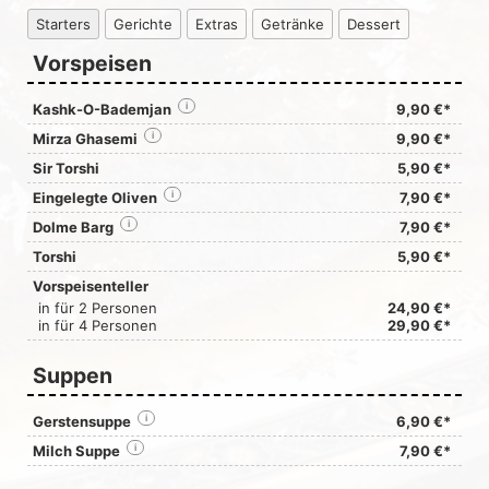
Starters
Gerichte
Extras
Getränke
Dessert
Vorspeisen
Kashk-O-Bademjan
i
9,90 €*
Mirza Ghasemi
i
9,90 €*
Sir Torshi
5,90 €*
Eingelegte Oliven
i
7,90 €*
Dolme Barg
i
7,90 €*
Torshi
5,90 €*
Vorspeisenteller
in für 2 Personen
24,90 €*
in für 4 Personen
29,90 €*
Suppen
Gerstensuppe
i
6,90 €*
Milch Suppe
i
7,90 €*