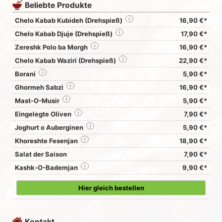
Beliebte Produkte
Chelo Kabab Kubideh (Drehspieß)
i
16,90 €*
Chelo Kabab Djuje (Drehspieß)
i
17,90 €*
Zereshk Polo ba Morgh
i
16,90 €*
Chelo Kabab Waziri (Drehspieß)
i
22,90 €*
Borani
i
5,90 €*
Ghormeh Sabzi
i
16,90 €*
Mast-O-Musir
i
5,90 €*
Eingelegte Oliven
i
7,90 €*
Joghurt o Auberginen
i
5,90 €*
Khoreshte Fesenjan
i
18,90 €*
Salat der Saison
7,90 €*
Kashk-O-Bademjan
i
9,90 €*
Hier gleich bestellen
Kontakt